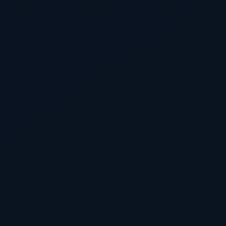
品牌介绍
🏢
企业介绍
乐鱼体育(LEYU SPORTS)成立于2018年，总部位于上
海，是一家专注于体育数字化服务的高科技企业。我们以
技术创新为核心，为全球体育爱好者提供赛事直播、数据