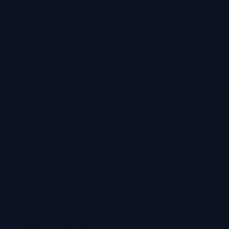
服务支持
⚙️
服务体系
提供7×24小时在线客服、专属客户经理、定期回访和快
速响应机制，确保问题及时解决。
💡