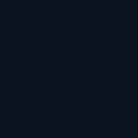
🏋️
运动健康方案
个性化运动计划和健康管理工具，结合AI教练和社区挑战，
帮助用户达成健身目标。
🎟️
会员专属服务