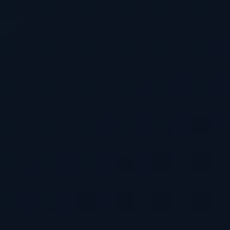
⚽
赛事直播平台
高清流畅的体育赛事直播，覆盖足球、篮球、网球等主流项
目，支持多视角切换和实时数据叠加。
📊
数据分析系统
为球队、教练和爱好者提供深度赛事数据分析和可视化报
告，助力战术决策和表现提升。